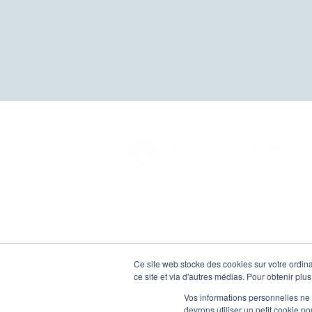
Le Cabinet de Courcelles & Associés accomp
des clients professionnels et particuliers dans
l’optimisation de leur patrimoine et leurs
investissements immobiliers.
Les associés et collaborateurs du Cabinet ont
longue expérience du conseil patrimonial et u
Ce site web stocke des cookies sur votre ordina
expertise professionnelle reconnue.
ce site et via d'autres médias. Pour obtenir plus
Vos informations personnelles ne f
devrons utiliser un petit cookie 