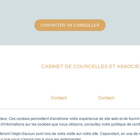
CONTACTER UN CONSEILLER
CABINET DE COURCELLES ET ASSOCIÉ
6 Rue Abel,
11 Boulevard des
75012 Paris
Brotteaux 69006 Lyo
agne
Contact:
Contact:
01 49 26 94 99
04 26 55 74 30
 une
ne
teur. Ces cookies permettent d'améliorer votre expérience de site web et de fournir 
 d'informations sur les cookies que nous utilisons, consultez notre politique de confi
PLAN D'ACCÈS
eront l'objet d'aucun suivi lors de votre visite sur notre site. Cependant, en vue d
pour que nous n'ayons pas à vous les redemander.