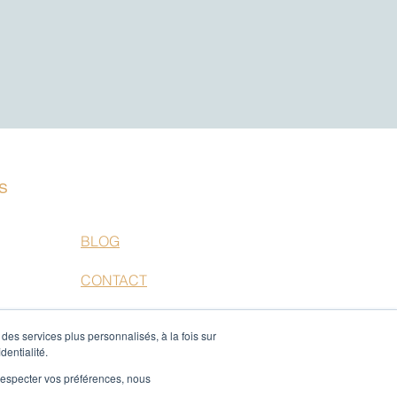
S
BLOG
n
CONTACT
INSCRIPTION
des services plus personnalisés, à la fois sur
NEWSLETTER
dentialité.
e respecter vos préférences, nous