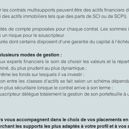
les contrats multisupports peuvent être des actifs financiers d
i des actifs immobiliers tels que des parts de SCI ou de SCPI).
unités de compte proposées pour chaque contrat. Les sommes i
 un risque pour le souscripteur.
turés dont certains disposent d'une garantie du capital à l'éch
 plusieurs modes de gestion :
aux experts financiers le soin de choisir les valeurs et la répart
terminé, du plus prudent au plus dynamique ;
-même les fonds sur lesquels il va investir ;
tion entre les classes d'actifs se fait selon un schéma dépe
 plus sécuritaire lorsque le contrat arrive à son terme ;
ouscripteur délègue totalement la gestion de son portefeuille 
rs vous accompagnent dans le choix de vos placements en
rchant les supports les plus adaptés à votre profil et à vos a